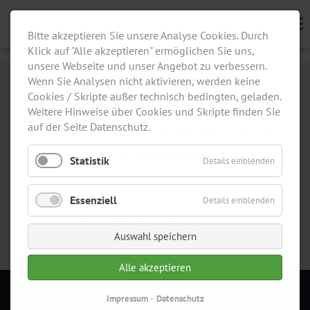
Bitte akzeptieren Sie unsere Analyse Cookies. Durch
Klick auf "Alle akzeptieren" ermöglichen Sie uns,
unsere Webseite und unser Angebot zu verbessern.
Wenn Sie Analysen nicht aktivieren, werden keine
Cookies / Skripte außer technisch bedingten, geladen.
Unverbindliche
Anfrage
Weitere Hinweise über Cookies und Skripte finden Sie
auf der Seite Datenschutz.
Wir beraten Sie gerne, wenn Sie Fragen zu unseren
Aktivitäten und Events haben.
Fordern Sie jetzt Ihr unverbindliches Angebot an.
Statistik
Details einblenden
Jetzt Anfragen
Essenziell
Details einblenden
07361 96 17 61
Auswahl speichern
Alle akzeptieren
Impressum
|
Datenschutz
|
AGB
Impressum
Datenschutz