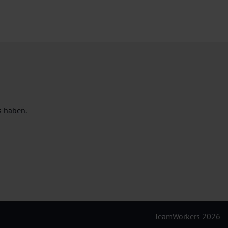
s haben.
TeamWorkers 2026