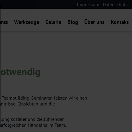
Impressum
|
Datenschutz
ents
Werkzeuge
Galerie
Blog
Über uns
Kontakt
notwendig
nd Teambuilding-Seminaren leisten wir einen
ntnisse, Einsichten und die
klung sozialer und zielführender
 erfolgreichen Handelns im Team.