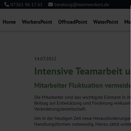
07361 96 17 61
beratung@teamworkers.de
Home
WorkersPoint
OffroadPoint
WaterPoint
Mo
14.07.2022
Intensive Teamarbeit 
Mitarbeiter Fluktuation vermeid
Die Mitarbeiter sind das wichtigste Element in 
Beitrag zur Entwicklung und Förderung wirksamer
Veränderungsbereitschaft.
Um in der heutigen Zeit neue Herausforderungen 
Handlungsformen notwendig. Hierzu zählt unter 