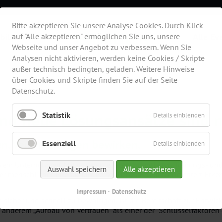
Bitte akzeptieren Sie unsere Analyse Cookies. Durch Klick
bilPoint
auf "Alle akzeptieren" ermöglichen Sie uns, unsere
Alle Ev
Webseite und unser Angebot zu verbessern. Wenn Sie
Analysen nicht aktivieren, werden keine Cookies / Skripte
außer technisch bedingten, geladen. Weitere Hinweise
über Cookies und Skripte finden Sie auf der Seite
Datenschutz.
und neue Lösungsansätze sind 
Statistik
Details einblenden
en. Veränderungen bewirken.
Essenziell
Details einblenden
Ihrem Unternehmen. Mit unseren erlebnisorientierten Trainings- u
Auswahl speichern
Alle akzeptieren
 menschlicher Interaktion. Persönliches Erleben erleichtert Erken
Impressum
Datenschutz
sicher und schnell zu bewältigen, ist die Bereitschaft zur Entwic
anderem „Aufbau von Vertrauen“ als einer der Schlüsselfaktoren